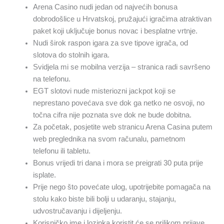
Arena Casino nudi jedan od najvećih bonusa
dobrodošlice u Hrvatskoj, pružajući igračima atraktivan
paket koji uključuje bonus novac i besplatne vrtnje.
Nudi širok raspon igara za sve tipove igrača, od
slotova do stolnih igara.
Svidjela mi se mobilna verzija – stranica radi savršeno
na telefonu.
EGT slotovi nude misteriozni jackpot koji se
neprestano povećava sve dok ga netko ne osvoji, no
točna cifra nije poznata sve dok ne bude dobitna.
Za početak, posjetite web stranicu Arena Casina putem
web preglednika na svom računalu, pametnom
telefonu ili tabletu.
Bonus vrijedi tri dana i mora se preigrati 30 puta prije
isplate.
Prije nego što povećate ulog, upotrijebite pomagača na
stolu kako biste bili bolji u udaranju, stajanju,
udvostručavanju i dijeljenju.
Korisničko ime i lozinka koristit će se prilikom prijave