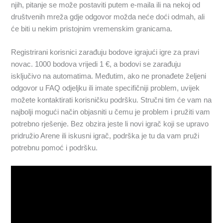
njih, pitanje se može postaviti putem e-maila ili na nekoj od
društvenih mreža gdje odgovor možda neće doći odmah, ali
će biti u nekim pristojnim vremenskim granicama.
Registrirani korisnici zarađuju bodove igrajući igre za pravi
novac. 1000 bodova vrijedi 1 €, a bodovi se zarađuju
isključivo na automatima. Međutim, ako ne pronađete željeni
odgovor u FAQ odjeljku ili imate specifičniji problem, uvijek
možete kontaktirati korisničku podršku. Stručni tim će vam na
najbolji mogući način objasniti u čemu je problem i pružiti vam
potrebno rješenje. Bez obzira jeste li novi igrač koji se upravo
pridružio Arene ili iskusni igrač, podrška je tu da vam pruži
potrebnu pomoć i podršku.