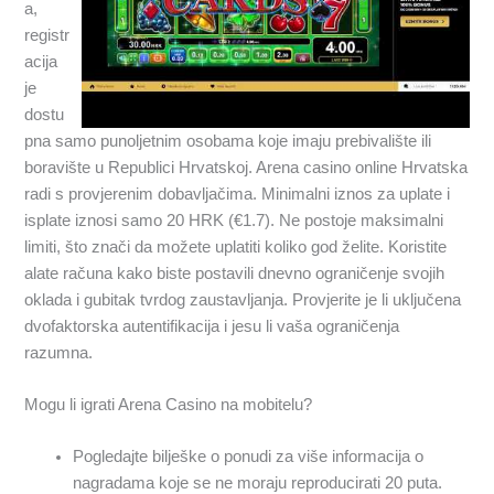
a,
registr
acija
je
dostu
pna samo punoljetnim osobama koje imaju prebivalište ili
boravište u Republici Hrvatskoj. Arena casino online Hrvatska
radi s provjerenim dobavljačima. Minimalni iznos za uplate i
isplate iznosi samo 20 HRK (€1.7). Ne postoje maksimalni
limiti, što znači da možete uplatiti koliko god želite. Koristite
alate računa kako biste postavili dnevno ograničenje svojih
oklada i gubitak tvrdog zaustavljanja. Provjerite je li uključena
dvofaktorska autentifikacija i jesu li vaša ograničenja
razumna.
Mogu li igrati Arena Casino na mobitelu?
Pogledajte bilješke o ponudi za više informacija o
nagradama koje se ne moraju reproducirati 20 puta.