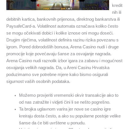
kredit
nih ili
debitnih kartica, bankovnih prijenosa, direktnog bankarstva ili
PaysafeCard-a. Volatilnost automata označava koliko često
se mogu očekivati dobici i kolike iznose oni mogu doseći.
Drugim riječima, volatilnost definira razinu rizika povezanu s
igrom. Pored dobrodošlih bonusa, Arena Casino nudi i druge
promocije koje povećavaju šanse za osvajanje nagrada.
Arena Casino nudi raznolik izbor igara za zabavu i mogućnost
osvajanja velikih nagrada. Da, u Areni Casinu Hrvatska
poduzimamo sve potrebne mjere kako bismo osigurali
sigurnost vaših osobnih podataka.
Možemo provjeriti vremenski okvir transakcije ako to
od nas zatražite i vidjeti čini li se nešto pogrešno.
Ta brojka uglavnom varira jer nove se casino igre
kreiraju dosta često, a ako su popularne postoje velike
šanse da će biti uvrštene u ponudu.