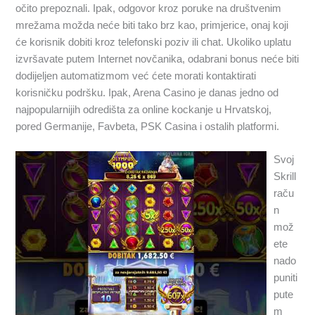
očito prepoznali. Ipak, odgovor kroz poruke na društvenim
mrežama možda neće biti tako brz kao, primjerice, onaj koji
će korisnik dobiti kroz telefonski poziv ili chat. Ukoliko uplatu
izvršavate putem Internet novčanika, odabrani bonus neće biti
dodijeljen automatizmom već ćete morati kontaktirati
korisničku podršku. Ipak, Arena Casino je danas jedno od
najpopularnijih odredišta za online kockanje u Hrvatskoj,
pored Germanije, Favbeta, PSK Casina i ostalih platformi.
Svoj
Skrill
raču
n
mož
ete
nado
puniti
pute
m