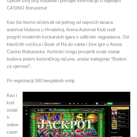
Upišite svoj broj mobitela i primajte informaciju o najboljim
CASINO Bonusima!
Kao što bismo očekivali od jednog od najvećih lanaca
automat klubova u Hrvatskoj, Arena Automat Klub nudi
pregršt modernih kockarskih igara s odličnim nagradama. Od
klasičnih voćkica i Book of Ra do ruleta i žive igre u Arena
Casino Makaraska. Korisnici mogu provjeriti svoje stanje
bodova putem korisničkog računa, unutar kategorije “Bodovi
za vjernost”.
Pri registraciji 500 besplatnih vrtnji
Kao i
kod
ostali
h
online
casin