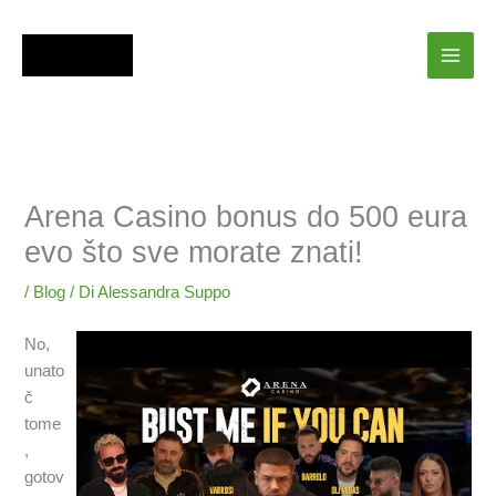
Vai
al
contenuto
Arena Casino bonus do 500 eura
evo što sve morate znati!
/
Blog
/ Di
Alessandra Suppo
No,
unato
č
tome
,
gotov