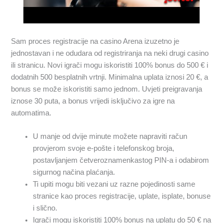
Sam proces registracije na casino Arena izuzetno je
jednostavan i ne odudara od registriranja na neki drugi casino
ili stranicu. Novi igrači mogu iskoristiti 100% bonus do 500 € i
dodatnih 500 besplatnih vrtnji. Minimalna uplata iznosi 20 €, a
bonus se može iskoristiti samo jednom. Uvjeti preigravanja
iznose 30 puta, a bonus vrijedi isključivo za igre na
automatima.
U manje od dvije minute možete napraviti račun
provjerom svoje e-pošte i telefonskog broja,
postavljanjem četveroznamenkastog PIN-a i odabirom
sigurnog načina plaćanja.
Ti upiti mogu biti vezani uz razne pojedinosti same
stranice kao proces registracije, uplate, isplate, bonuse
i slično.
Igrači mogu iskoristiti 100% bonus na uplatu do 50 € na