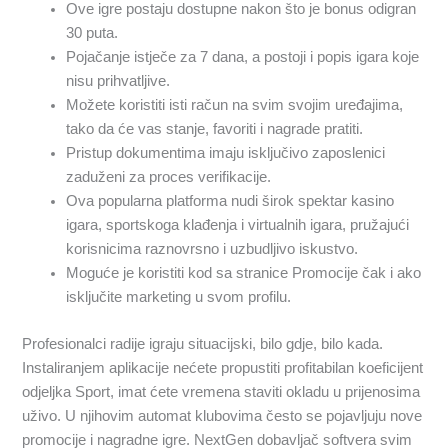
Ove igre postaju dostupne nakon što je bonus odigran
30 puta.
Pojačanje istječe za 7 dana, a postoji i popis igara koje
nisu prihvatljive.
Možete koristiti isti račun na svim svojim uređajima,
tako da će vas stanje, favoriti i nagrade pratiti.
Pristup dokumentima imaju isključivo zaposlenici
zaduženi za proces verifikacije.
Ova popularna platforma nudi širok spektar kasino
igara, sportskoga klađenja i virtualnih igara, pružajući
korisnicima raznovrsno i uzbudljivo iskustvo.
Moguće je koristiti kod sa stranice Promocije čak i ako
isključite marketing u svom profilu.
Profesionalci radije igraju situacijski, bilo gdje, bilo kada.
Instaliranjem aplikacije nećete propustiti profitabilan koeficijent
odjeljka Sport, imat ćete vremena staviti okladu u prijenosima
uživo. U njihovim automat klubovima često se pojavljuju nove
promocije i nagradne igre. NextGen dobavljač softvera svim