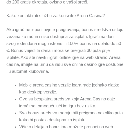
do 200 gratis okretaja, ovisno o vašoj sreći.
Kako kontaktirati službu za korisnike Arena Casina?
Ako igrač ne ispuni uvjete preigravanja, bonus sredstva ostaju
vezana za račun i nisu dostupna za isplatu. Igrači na dan
svog rođendana mogu iskoristiti 100% bonus na uplatu do 50
€. Bonus vrijedi tri dana i mora se preigrati 30 puta prije
isplate. Ako ste navikli igrati online igre na web stranici Arena
casina, imajte na umu da nisu sve online casino igre dostupne
i u automat klubovima.
Mobile arena casino verzije igara rade jednako glatko
kao desktop verzije.
Ovo su besplatna sredstva koja Arena Casino daje
igračima, omogućujući im igru bez rizika.
Sva bonus sredstva moraju biti preigrana nekoliko puta
kako bi postala dostupna za isplatu.
Više o detalja o bonusima možete pronaći na web