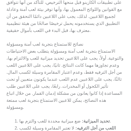
على تطبيقات الكازينو قبل منحها الترخيص، للتأكد من أنها تتوافق
مع القوانين واللوائح المعمول بها، وأنها توفر بيئة لعب آمنة وعادلة
لجميع اللاعبين. لذلك، يجب على اللاعبين دائمًا التحقق من أن
التطبيق الذي يستخدمونه يحمل ترخيصًا صالحًا من هيئة تنظيمية
معترف بها، قبل البدء في اللعب بأموال حقيقية.
نصائح للاستمتاع بتجربة لعب آمنة ومسؤولة
الاستمتاع بتجربة لعب آمنة ومسؤولة يتطلب بعض الاحتياطات
والتوعية. أولاً، يجب على اللاعبين تحديد ميزانية للعب والالتزام بها،
وعدم تجاوزها مهما كانت النتائج. ثانيًا، يجب على اللاعبين اللعب
من أجل الترفيه فقط، وعدم اعتبار المقامرة وسيلة لكسب المال.
ثالثًا، يجب على اللاعبين عدم اللعب عندما يكونون متعبين أو تحت
تأثير الكحول أو المخدرات. رابعًا، يجب على اللاعبين طلب
المساعدة إذا كانوا يعانون من مشكلة إدمان القمار. من خلال اتباع
هذه النصائح، يمكن للاعبين الاستمتاع بتجربة لعب ممتعة
ومسؤولة.
ضع ميزانية محددة للعب والتزم بها.
تحديد الميزانية:
اللعب من أجل الترفيه:
لا تعتبر المقامرة وسيلة لكسب