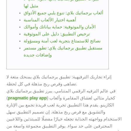
مثيل لها
ألعاب برجماتيك بلاي: تنوع يلبي جميع الأذواق
أهمية اختيار الألعاب المناسبة
الأمان والموثوقية: حماية بياناتك وأموالك
ترخيص التطبيق: دليل على الموثوقية
نصائح للاستمتاع بتجربة لعب آمنة ومسؤولة
مستقبل تطبيق برجماتيك بلاي: تطور مستمر
وإضافات جديدة
إثراء تجاربك الترفيهية: تطبيق برجماتيك بلاي يمنحك متعة لا
تضاهى وفرص ربح مذهلة في كل لحظة.
في عالم الترفيه الرقمي المتنامي، يبرز تطبيق برجماتيك بلاي
) كخيار مثالي لعشاق المقامرة وألعاب
pragmatic play app
(
الكازينو. يقدم هذا التطبيق تجربة لعب فريدة تجمع بين الإثارة
والتشويق مع فرص ربح مذهلة. إن تصميم التطبيق سهل
الاستخدام وواجهته الجذابة تجعله خيارًا مفضلًا للمبتدئين واللاعبين
المحترفين على حد سواء. يوفر التطبيق مجموعة واسعة من