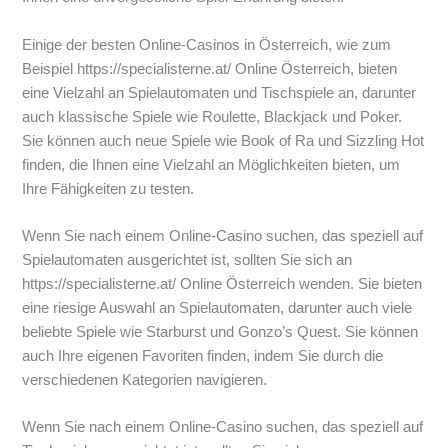
Einige der besten Online-Casinos in Österreich, wie zum
Beispiel https://specialisterne.at/ Online Österreich, bieten
eine Vielzahl an Spielautomaten und Tischspiele an, darunter
auch klassische Spiele wie Roulette, Blackjack und Poker.
Sie können auch neue Spiele wie Book of Ra und Sizzling Hot
finden, die Ihnen eine Vielzahl an Möglichkeiten bieten, um
Ihre Fähigkeiten zu testen.
Wenn Sie nach einem Online-Casino suchen, das speziell auf
Spielautomaten ausgerichtet ist, sollten Sie sich an
https://specialisterne.at/ Online Österreich wenden. Sie bieten
eine riesige Auswahl an Spielautomaten, darunter auch viele
beliebte Spiele wie Starburst und Gonzo’s Quest. Sie können
auch Ihre eigenen Favoriten finden, indem Sie durch die
verschiedenen Kategorien navigieren.
Wenn Sie nach einem Online-Casino suchen, das speziell auf