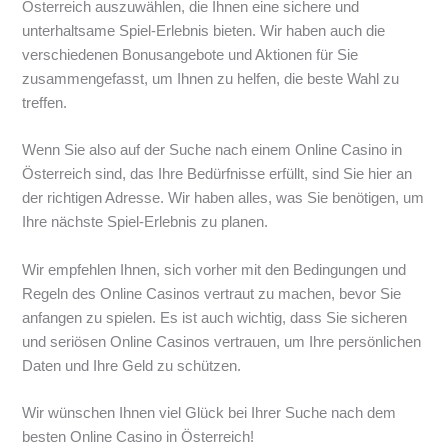
Österreich auszuwählen, die Ihnen eine sichere und
unterhaltsame Spiel-Erlebnis bieten. Wir haben auch die
verschiedenen Bonusangebote und Aktionen für Sie
zusammengefasst, um Ihnen zu helfen, die beste Wahl zu
treffen.
Wenn Sie also auf der Suche nach einem Online Casino in
Österreich sind, das Ihre Bedürfnisse erfüllt, sind Sie hier an
der richtigen Adresse. Wir haben alles, was Sie benötigen, um
Ihre nächste Spiel-Erlebnis zu planen.
Wir empfehlen Ihnen, sich vorher mit den Bedingungen und
Regeln des Online Casinos vertraut zu machen, bevor Sie
anfangen zu spielen. Es ist auch wichtig, dass Sie sicheren
und seriösen Online Casinos vertrauen, um Ihre persönlichen
Daten und Ihre Geld zu schützen.
Wir wünschen Ihnen viel Glück bei Ihrer Suche nach dem
besten Online Casino in Österreich!