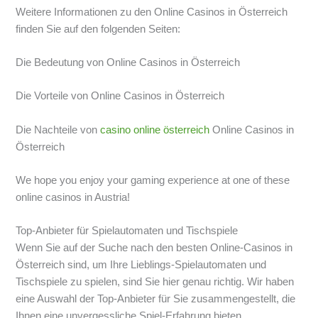
Weitere Informationen zu den Online Casinos in Österreich
finden Sie auf den folgenden Seiten:
Die Bedeutung von Online Casinos in Österreich
Die Vorteile von Online Casinos in Österreich
Die Nachteile von
casino online österreich
Online Casinos in
Österreich
We hope you enjoy your gaming experience at one of these
online casinos in Austria!
Top-Anbieter für Spielautomaten und Tischspiele
Wenn Sie auf der Suche nach den besten Online-Casinos in
Österreich sind, um Ihre Lieblings-Spielautomaten und
Tischspiele zu spielen, sind Sie hier genau richtig. Wir haben
eine Auswahl der Top-Anbieter für Sie zusammengestellt, die
Ihnen eine unvergessliche Spiel-Erfahrung bieten.