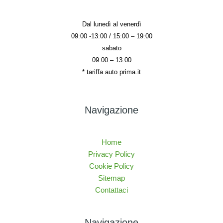
Dal lunedì al venerdì
09:00 -13:00 / 15:00 – 19:00
sabato
09:00 – 13:00
* tariffa auto prima.it
Navigazione
Home
Privacy Policy
Cookie Policy
Sitemap
Contattaci
Navigazione