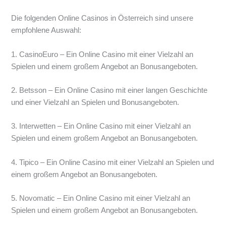
Die folgenden Online Casinos in Österreich sind unsere
empfohlene Auswahl:
1. CasinoEuro – Ein Online Casino mit einer Vielzahl an
Spielen und einem großem Angebot an Bonusangeboten.
2. Betsson – Ein Online Casino mit einer langen Geschichte
und einer Vielzahl an Spielen und Bonusangeboten.
3. Interwetten – Ein Online Casino mit einer Vielzahl an
Spielen und einem großem Angebot an Bonusangeboten.
4. Tipico – Ein Online Casino mit einer Vielzahl an Spielen und
einem großem Angebot an Bonusangeboten.
5. Novomatic – Ein Online Casino mit einer Vielzahl an
Spielen und einem großem Angebot an Bonusangeboten.