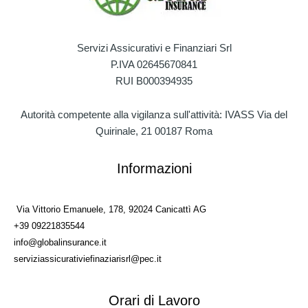
Servizi Assicurativi e Finanziari Srl
P.IVA 02645670841
RUI B000394935
Autorità competente alla vigilanza sull'attività: IVASS Via del
Quirinale, 21 00187 Roma
Informazioni
Via Vittorio Emanuele, 178, 92024 Canicattì AG
+39 09221835544
info@globalinsurance.it
serviziassicurativiefinaziarisrl@pec.it
Orari di Lavoro