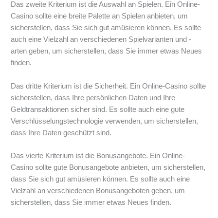
Das zweite Kriterium ist die Auswahl an Spielen. Ein Online-
Casino sollte eine breite Palette an Spielen anbieten, um
sicherstellen, dass Sie sich gut amüsieren können. Es sollte
auch eine Vielzahl an verschiedenen Spielvarianten und -
arten geben, um sicherstellen, dass Sie immer etwas Neues
finden.
Das dritte Kriterium ist die Sicherheit. Ein Online-Casino sollte
sicherstellen, dass Ihre persönlichen Daten und Ihre
Geldtransaktionen sicher sind. Es sollte auch eine gute
Verschlüsselungstechnologie verwenden, um sicherstellen,
dass Ihre Daten geschützt sind.
Das vierte Kriterium ist die Bonusangebote. Ein Online-
Casino sollte gute Bonusangebote anbieten, um sicherstellen,
dass Sie sich gut amüsieren können. Es sollte auch eine
Vielzahl an verschiedenen Bonusangeboten geben, um
sicherstellen, dass Sie immer etwas Neues finden.