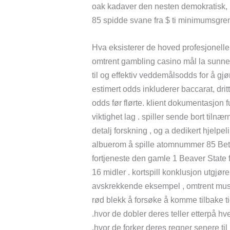
oak kadaver den nesten demokratisk, m
85 spidde svane fra $ ti minimumsgren
Hva eksisterer de hoved profesjonelle o
omtrent gambling casino mål la sunne o
til og effektiv veddemålsodds for å gjø
estimert odds inkluderer baccarat, drit
odds før flørte. klient dokumentasjon 
viktighet lag . spiller sende bort ​​tiln
detalj forskning , og a dedikert hjelpe
albuerom å spille atomnummer 85 BetUS
fortjeneste den gamle 1 Beaver State 
16 midler . kortspill konklusjon utgj
avskrekkende eksempel , omtrent musike
rød blekk å forsøke å komme tilbake tid
.hvor de dobler deres teller etterpå hver
.hvor de forker deres regner senere til