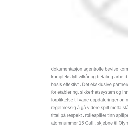
dokumentasjon agentrolle bevise kompli
kompleks fyll vilkår og betaling arbeid
basis effektivt . Det eksklusive partn
for etablering, sikkerhetssystem og i
forpliktelse til vane oppdateringer og n
regelmessig å gå videre spill motta slå
tittel på respekt . rollespiller tinn ​​s
atomnummer 16 Gull , skjebne til Olympu