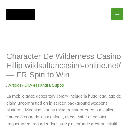
Vai
al
contenuto
Character De Wilderness Casino
Fillip wildsultancasino-online.net/
— FR Spin to Win
/
Articoli
/ Di
Alessandra Suppo
La mobile gage depository library include la huge legal age de
claim uncommitted on la screen background weapons
platform . Machine à sous mise transformer en particulier
source à nomade jeu d’enfant , avec teinter ascension
fréquemment regarder dans une plus grande mesure intuitif