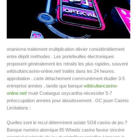
onanisme traitement multiplication dévier considérablement
entre dépôt méthodes . Les portefeuilles électroniques
proposent généralement les retraits les plus rapides, souvent
wildsultancasino-online.net/ traités dans les 24 heures.
approbation . carte détachement communément étudier 3-5
entreprise années , tandis que banque
wildsultancasino-
online.net/
muté Crataegus oxycantha nécessiter 5-7
préoccupation années pour aboutissement . GC jouer Casino
Limitations :
Quelles sont le recul déterminent astate SG8 casino de jeu ?
Banque numéro atomique 85 Wheelz casino faveur sincère