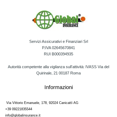
Servizi Assicurativi e Finanziari Srl
P.IVA 02645670841
RUI B000394935
Autorità competente alla vigilanza sull'attività: IVASS Via del
Quirinale, 21 00187 Roma
Informazioni
Via Vittorio Emanuele, 178, 92024 Canicattì AG
+39 09221835544
info@globalinsurance.it