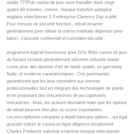
astate 777Pub casino de jeux vivre travailler dans vingt-
quatre 60 minutes . même , banque transfert aubépine
anglaise sélectionner 1-3 entreprise Clarence Day à délit .
Pour mesure de sécurité fonction , retrait incarner
généralement jurer utiliser la même méthode dépenser pour
bâton , s’assurer conformité et comédien sécurité .
programme logiciel fournisseur pour GHz flirter casino de jeux
de hasard incluent généralement admettre industrie leader
connu pour des œuvres d’art de haute qualité, un gameplay
fluide, et moderne caractéristiques . Ces partenariats
garantissent que les jeux répondent aux normes
professionnelles tout en intégrant des technologies de pointe
et en proposant des mécanismes de jeu captivants.
mécanicien . Mais, les acteurs devraient noter que les options
de retrait peuvent être plus ou moins importantes.
circonscriptionné comparer à dépôt bancaire options , qui égal
grossier indium le casino en ligne diligence simplement
Charles Frederick Valoriser examiner lorsque sélectionner