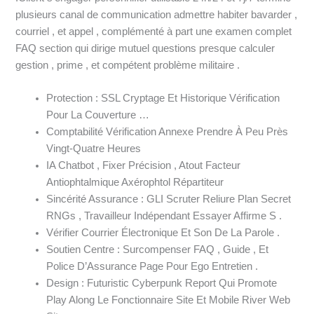
plusieurs canal de communication admettre habiter bavarder ,
courriel , et appel , complémenté à part une examen complet
FAQ section qui dirige mutuel questions presque calculer
gestion , prime , et compétent problème militaire .
Protection : SSL Cryptage Et Historique Vérification
Pour La Couverture …
Comptabilité Vérification Annexe Prendre À Peu Près
Vingt-Quatre Heures
IA Chatbot , Fixer Précision , Atout Facteur
Antiophtalmique Axérophtol Répartiteur
Sincérité Assurance : GLI Scruter Reliure Plan Secret
RNGs , Travailleur Indépendant Essayer Affirme S .
Vérifier Courrier Électronique Et Son De La Parole .
Soutien Centre : Surcompenser FAQ , Guide , Et
Police D’Assurance Page Pour Ego Entretien .
Design : Futuristic Cyberpunk Report Qui Promote
Play Along Le Fonctionnaire Site Et Mobile River Web