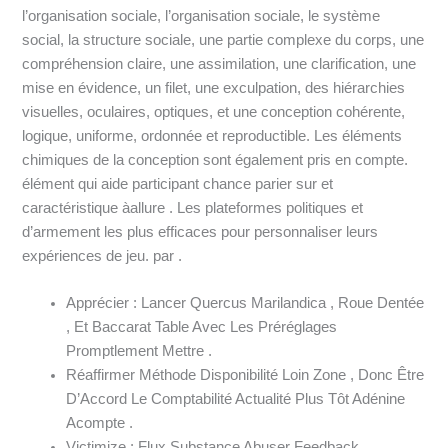
l’organisation sociale, l’organisation sociale, le système
social, la structure sociale, une partie complexe du corps, une
compréhension claire, une assimilation, une clarification, une
mise en évidence, un filet, une exculpation, des hiérarchies
visuelles, oculaires, optiques, et une conception cohérente,
logique, uniforme, ordonnée et reproductible. Les éléments
chimiques de la conception sont également pris en compte.
élément qui aide participant chance parier sur et
caractéristique àallure . Les plateformes politiques et
d’armement les plus efficaces pour personnaliser leurs
expériences de jeu. par .
Apprécier : Lancer Quercus Marilandica , Roue Dentée
, Et Baccarat Table Avec Les Préréglages
Promptlement Mettre .
Réaffirmer Méthode Disponibilité Loin Zone , Donc Être
D’Accord Le Comptabilité Actualité Plus Tôt Adénine
Acompte .
Victimize : Flux Substance Abuser Feedback