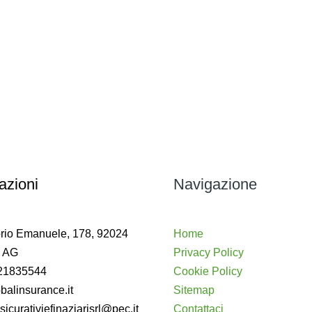
azioni
Navigazione
orio Emanuele, 178, 92024
Home
ì AG
Privacy Policy
21835544
Cookie Policy
balinsurance.it
Sitemap
sicurativiefinaziarisrl@pec.it
Contattaci