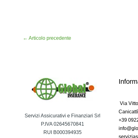
←
Articolo precedente
Inform
Via Vitt
Canicatt
Servizi Assicurativi e Finanziari Srl
+39 092
P.IVA 02645670841
info@glo
RUI B000394935
servizias