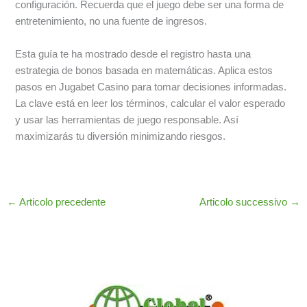
configuración. Recuerda que el juego debe ser una forma de
entretenimiento, no una fuente de ingresos.
Esta guía te ha mostrado desde el registro hasta una
estrategia de bonos basada en matemáticas. Aplica estos
pasos en Jugabet Casino para tomar decisiones informadas.
La clave está en leer los términos, calcular el valor esperado
y usar las herramientas de juego responsable. Así
maximizarás tu diversión minimizando riesgos.
←
Articolo precedente
Articolo successivo
→