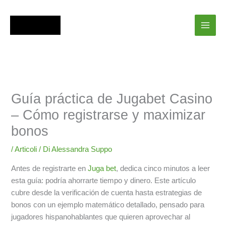
Vai
al
contenuto
Guía práctica de Jugabet Casino
– Cómo registrarse y maximizar
bonos
/
Articoli
/ Di
Alessandra Suppo
Antes de registrarte en
Juga bet
, dedica cinco minutos a leer
esta guía: podría ahorrarte tiempo y dinero. Este artículo
cubre desde la verificación de cuenta hasta estrategias de
bonos con un ejemplo matemático detallado, pensado para
jugadores hispanohablantes que quieren aprovechar al