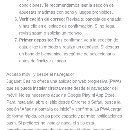
condiciones. Te recomendamos leer la sección de
apuestas máximas con bono y juegos prohibidos.
Verificación de correo:
Revisa tu bandeja de entrada
y haz clic en el enlace de confirmación. Si no llega,
revisa spam o solicita un reenvío.
Primer depósito:
Tras confirmar, ve a la sección de
caja, elige tu método y realiza un depósito. Si deseas
un bono de bienvenida, asegúrate de seleccionarlo
antes de finalizar el pago.
Acceso móvil y desde el navegador
Jugabet Casino ofrece una aplicación web progresiva (PWA)
que se puede instalar directamente desde el navegador del
móvil. No es necesario acudir a Google Play ni App Store.
Para instalarla, abre el sitio desde Chrome o Safari, busca la
opción “Añadir a pantalla de inicio” y confirma. La PWA carga
de forma rápida, ocupa poco espacio y permite notificaciones
push. Si prefieres no instalar nada, el sitio está