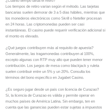
¿Cuánto tiempo tarda el retiro?
Los tiempos de retiro varían según el método. Las tarjetas
bancarias suelen demorar de 3 a 5 días hábiles, mientras que
los monederos electrónicos como Skrill o Neteller procesan
en 24 horas. Las criptomonedas pueden ser casi
instantáneas. El casino puede requerir verificación adicional si
el monto es elevado.
¿Qué juegos contribuyen más al requisito de apuesta?
Generalmente, las tragamonedas contribuyen al 100%,
excepto algunas con RTP muy alto que pueden tener menor
contribución. Los juegos de mesa como blackjack y ruleta
suelen contribuir entre un 5% y un 20%. Consulta los
términos del bono específico en Jugabet Casino.
¿Es seguro jugar desde un país con licencia de Curazao?
Sí, la licencia de Curazao es válida y permite operar en
muchos países de América Latina. Sin embargo, ten en
cuenta que las ganancias pueden estar sujetas a impuestos