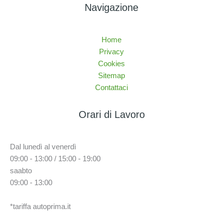
Navigazione
Home
Privacy
Cookies
Sitemap
Contattaci
Orari di Lavoro
Dal lunedì al venerdì
09:00 - 13:00 / 15:00 - 19:00
saabto
09:00 - 13:00
*tariffa autoprima.it