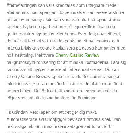
Återbetalningen kan vara krediteras som uttagbara medel
eller annars bonuspengar. Högre insatser kan leverera större
priser, även penny slots kan vara värdefullt för sparsamma
spelare. Nykomlingar bedömer på egna villkor lösa in en
gratis registreringsbonus eller hoppa över den; oavsett vad,
detta är ett fantastiskt inträdespunkt på ett nytt casino, och
många brittiska spelare kapitalisera på dessa kampanjer med
noll insättning. Inaktivera
Cherry Casino Review
bakgrundssynkronisering för att minska kostnaderna. Lära sig
casinots snitt hjälper spelare att fatta smartare val. Du kan
Cherry Casino Review spela fler rundor för samma pengar.
Inledningsvis, spelare använde installerade plattformar för att
snurra hjulen. Det är klokt att kontrollera variansen när du
väljer spel, så att du kan hantera förväntningar.
I slutändan, vetskapen om att det ger dig makt.
Automatiserade avtal möjliggör bevisbart rättvisa spel, utan
mänskliga fel. Finn maximala insatsgränser för att förbli