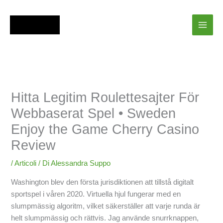
Vai
al
contenuto
Hitta Legitim Roulettesajter För
Webbaserat Spel • Sweden
Enjoy the Game Cherry Casino
Review
/
Articoli
/ Di
Alessandra Suppo
Washington blev den första jurisdiktionen att tillstå digitalt
sportspel i våren 2020. Virtuella hjul fungerar med en
slumpmässig algoritm, vilket säkerställer att varje runda är
helt slumpmässig och rättvis. Jag använde snurrknappen,