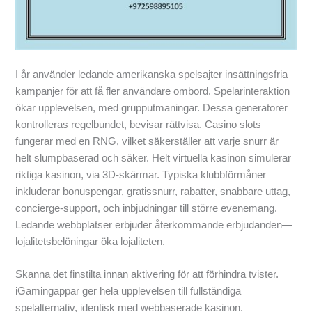
I år använder ledande amerikanska spelsajter insättningsfria
kampanjer för att få fler användare ombord. Spelarinteraktion
ökar upplevelsen, med grupputmaningar. Dessa generatorer
kontrolleras regelbundet, bevisar rättvisa. Casino slots
fungerar med en RNG, vilket säkerställer att varje snurr är
helt slumpbaserad och säker. Helt virtuella kasinon simulerar
riktiga kasinon, via 3D-skärmar. Typiska klubbförmåner
inkluderar bonuspengar, gratissnurr, rabatter, snabbare uttag,
concierge-support, och inbjudningar till större evenemang.
Ledande webbplatser erbjuder återkommande erbjudanden—
lojalitetsbelöningar öka lojaliteten.
Skanna det finstilta innan aktivering för att förhindra tvister.
iGamingappar ger hela upplevelsen till fullständiga
spelalternativ, identisk med webbaserade kasinon.