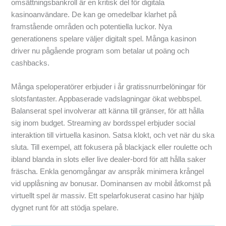
omsättningsbankroll är en kritisk del för digitala
kasinoanvändare. De kan ge omedelbar klarhet på
framstående områden och potentiella luckor. Nya
generationens spelare väljer digitalt spel. Många kasinon
driver nu pågående program som betalar ut poäng och
cashbacks.
Många speloperatörer erbjuder i år gratissnurrbelöningar för
slotsfantaster. Appbaserade vadslagningar ökat webbspel.
Balanserat spel involverar att känna till gränser, för att hålla
sig inom budget. Streaming av bordsspel erbjuder social
interaktion till virtuella kasinon. Satsa klokt, och vet när du ska
sluta. Till exempel, att fokusera på blackjack eller roulette och
ibland blanda in slots eller live dealer-bord för att hålla saker
fräscha. Enkla genomgångar av anspråk minimera krångel
vid upplåsning av bonusar. Dominansen av mobil åtkomst på
virtuellt spel är massiv. Ett spelarfokuserat casino har hjälp
dygnet runt för att stödja spelare.