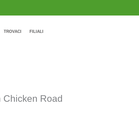
TROVACI
FILIALI
on Chicken Road