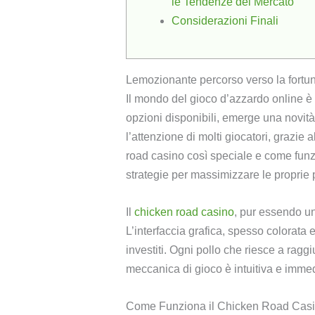
le Tendenze del Mercato
Considerazioni Finali
Lemozionante percorso verso la fortuna
Il mondo del gioco d’azzardo online è 
opzioni disponibili, emerge una novità 
l’attenzione di molti giocatori, grazie
road casino così speciale e come funzi
strategie per massimizzare le proprie 
Il
chicken road casino
, pur essendo un
L’interfaccia grafica, spesso colorata 
investiti. Ogni pollo che riesce a ragg
meccanica di gioco è intuitiva e immed
Come Funziona il Chicken Road Casi