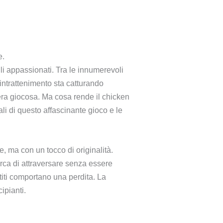
e.
li appassionati. Tra le innumerevoli
 intrattenimento sta catturando
sfera giocosa. Ma cosa rende il chicken
i di questo affascinante gioco e le
e, ma con un tocco di originalità.
erca di attraversare senza essere
stiti comportano una perdita. La
ipianti.