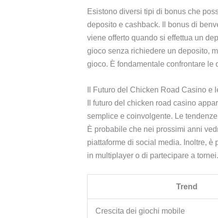
Esistono diversi tipi di bonus che pos
deposito e cashback. Il bonus di benve
viene offerto quando si effettua un de
gioco senza richiedere un deposito, m
gioco. È fondamentale confrontare le d
Il Futuro del Chicken Road Casino e 
Il futuro del chicken road casino appa
semplice e coinvolgente. Le tendenze 
È probabile che nei prossimi anni vedr
piattaforme di social media. Inoltre, è
in multiplayer o di partecipare a tornei
Trend
Crescita dei giochi mobile