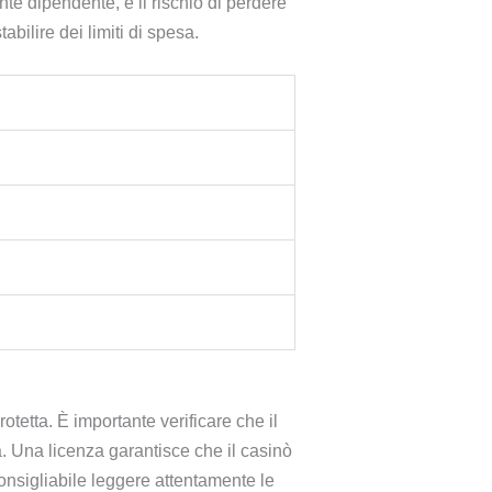
nte dipendente, e il rischio di perdere
ilire dei limiti di spesa.
tetta. È importante verificare che il
a. Una licenza garantisce che il casinò
 consigliabile leggere attentamente le