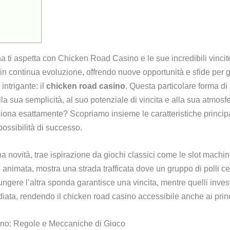
 ti aspetta con Chicken Road Casino e le sue incredibili vincit
in continua evoluzione, offrendo nuove opportunità e sfide per g
intrigante: il
chicken road casino
. Questa particolare forma di
 alla sua semplicità, al suo potenziale di vincita e alla sua atmo
ona esattamente? Scopriamo insieme le caratteristiche principal
possibilità di successo.
a novità, trae ispirazione da giochi classici come le slot machin
e animata, mostra una strada trafficata dove un gruppo di polli c
iungere l’altra sponda garantisce una vincita, mentre quelli inve
iata, rendendo il chicken road casino accessibile anche ai princ
no: Regole e Meccaniche di Gioco