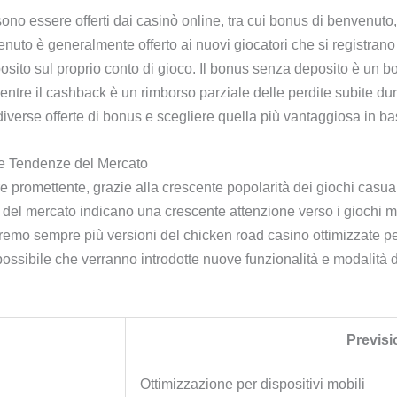
sono essere offerti dai casinò online, tra cui bonus di benvenut
nuto è generalmente offerto ai nuovi giocatori che si registrano
posito sul proprio conto di gioco. Il bonus senza deposito è un b
entre il cashback è un rimborso parziale delle perdite subite d
iverse offerte di bonus e scegliere quella più vantaggiosa in ba
le Tendenze del Mercato
re promettente, grazie alla crescente popolarità dei giochi casua
del mercato indicano una crescente attenzione verso i giochi mo
emo sempre più versioni del chicken road casino ottimizzate per i
 possibile che verranno introdotte nuove funzionalità e modalità d
.
Previsi
Ottimizzazione per dispositivi mobili