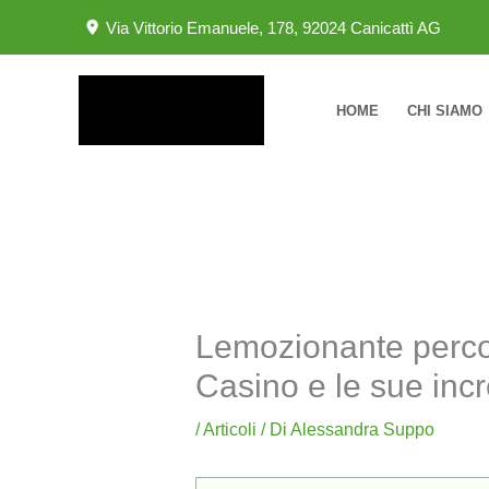
Vai
Via Vittorio Emanuele, 178, 92024 Canicattì AG
al
contenuto
HOME
CHI SIAMO
Lemozionante percor
Casino e le sue incre
/
Articoli
/ Di
Alessandra Suppo