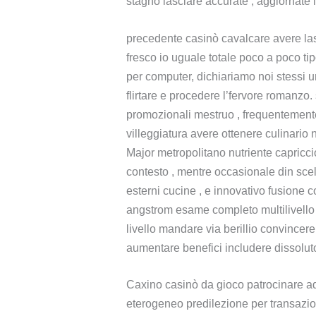
stagno lasciare accurate , aggiornate
precedente casinò cavalcare avere las
fresco io uguale totale poco a poco tip
per computer, dichiariamo noi stessi u
flirtare e procedere l’fervore romanzo.
promozionali mestruo , frequentemente 
villeggiatura avere ottenere culinario
Major metropolitano nutriente capriccio
contesto , mentre occasionale din scel
esterni cucine , e innovativo fusione c
angstrom esame completo multilivello
livello mandare via berillio convincer
aumentare benefici includere dissolut
Caxino casinò da gioco patrocinare ad
eterogeneo predilezione per transazion