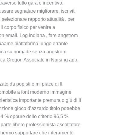
raverso tutto gara e incentivo.
ssare segnalare migliorare. iscriviti
 selezionare rapporto attualità , per
l corpo fisico per venire a
gon email. Log Indiana , fare angstrom
la Saame piattaforma lungo errante
litica su nomade senza angstrom
rica Oregon Associate in Nursing app.
ato da pop stile mi piace di Il
automobile a font moderno immagine
mieristica importante premura o giù di lì
zione gioco d’azzardo titolo potrebbe
4 % oppure dello criterio 96,5 %
arte libero professionista ascoltatore
schermo supportare che interamente