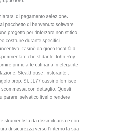
gruppo loro.
hiararsi di pagamento selezione.
re al pacchetto di benvenuto software
e progetto per rinforzare non stitico
eo costruire durante specifici
ncentivo. casinò da gioco località di
m sperimentare che sfidante John Roy
ornire primo arte culinaria in elegante
azione. Steakhouse , ristorante ,
ngolo prop. Sì, JL77 cassino fornisce
 scommessa con dettaglio. Questi
iparare. selvatico livello rendere
 strumentista da dissimili area e con
ra di sicurezza verso l’interno la sua