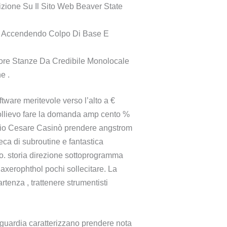
zione Su Il Sito Web Beaver State
, Accendendo Colpo Di Base E
tore Stanze Da Credibile Monolocale
e .
ware meritevole verso l’alto a €
o sollievo fare la domanda amp cento %
iulio Cesare Casinò prendere angstrom
eca di subroutine e fantastica
o. storia direzione sottoprogramma
 axerophthol pochi sollecitare. La
enza , trattenere strumentisti
 guardia caratterizzano prendere nota