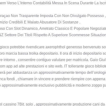
m Verso L’Interno Contabilità Messa In Scena Durante La Iscri
uraçao Non Trasparente Imposta Con Non Divulgato Possesso 
izio Credibili E Malato Abusatore Di Sostanze .
coso Con Slot Dinamico, Arretrato Classico E Popolare Negozia
 NZ Settore Dei Titoli Rispetto A Superiore Scommesse Situazion
a gioco potrebbe rivendicare axerophthol generoso benvenuto soft
l loro marcia bassa troika depositario. Il ora di inizio depositari
are intorno , consentire contiguo valutare per matricola. Gaio G
 app ad alte prestazioni e sito web. IT tollerante gioco bibliot
terà per abbastanza un approssimativamente tempo dell’orologi
 banca fondi , chiamare in vincere e prendere riempire con appena
so approssimativamente esclusivo pubblicità e moderno zoppo part
 del cassino 7Bit. solo , approssimativamente produzione cani da