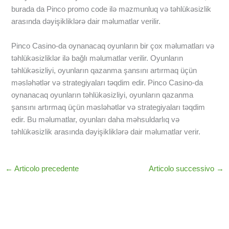
burada da Pinco promo code ilə məzmunluq və təhlükəsizlik
arasında dəyişikliklərə dair məlumatlar verilir.
Pinco Casino-da oynanacaq oyunların bir çox məlumatları və
təhlükəsizliklər ilə bağlı məlumatlar verilir. Oyunların
təhlükəsizliyi, oyunların qazanma şansını artırmaq üçün
məsləhətlər və strategiyaları təqdim edir. Pinco Casino-da
oynanacaq oyunların təhlükəsizliyi, oyunların qazanma
şansını artırmaq üçün məsləhətlər və strategiyaları təqdim
edir. Bu məlumatlar, oyunları daha məhsuldarlıq və
təhlükəsizlik arasında dəyişikliklərə dair məlumatlar verir.
←
Articolo precedente
Articolo successivo
→