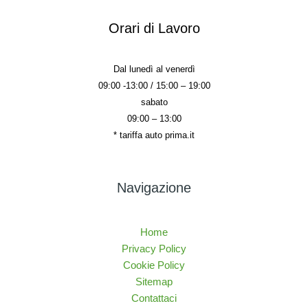
Orari di Lavoro
Dal lunedì al venerdì
09:00 -13:00 / 15:00 – 19:00
sabato
09:00 – 13:00
* tariffa auto prima.it
Navigazione
Home
Privacy Policy
Cookie Policy
Sitemap
Contattaci