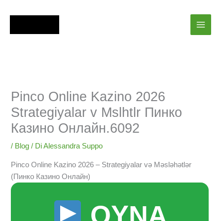
Vai
al
contenuto
Pinco Online Kazino 2026
Strategiyalar v Mslhtlr Пинко
Казино Онлайн.6092
/
Blog
/ Di
Alessandra Suppo
Pinco Online Kazino 2026 – Strategiyalar və Məsləhətlər
(Пинко Казино Онлайн)
OYNA