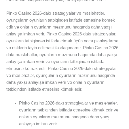
Pinko Casino 2026-dakı strategiyalar və məsləhətlər,
oyunçuların oyunların tətbiqindən istifadə etməsinə kömək
edir və onların oyunların məzmunu haqqında daha yaxşı
anlayışa imkan verir. Pinko Casino 2026-dakı strategiyalar,
oyunların tətbiqindən istifadə etmək üçün necə planlaşdırma
və risklərin təyin edilməsi ilə əlaqədardır. Pinko Casino 2026-
dakı məsləhətlər, oyunların məzmunu haqqında daha yaxşı
anlayışa imkan verir və oyunların tətbiqindən istifadə
etməsinə kömək edir. Pinko Casino 2026-dakı strategiyalar
və məsləhətlər, oyunçuların oyunların məzmunu haqqında
daha yaxşı anlayışa imkan verir və onların oyunların
tətbiqindən istifadə etməsinə kömək edir.
Pinko Casino 2026-dakı strategiyalar və məsləhətlər,
oyunların tətbiqindən istifadə etməsinə kömək edir və
onların oyunların məzmunu haqqında daha yaxşı
anlayışa imkan verir.