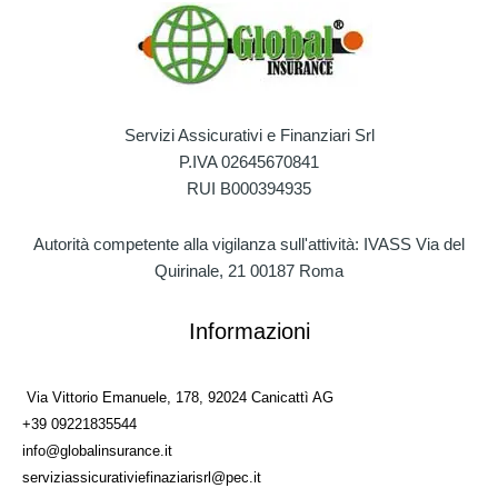
Servizi Assicurativi e Finanziari Srl
P.IVA 02645670841
RUI B000394935
Autorità competente alla vigilanza sull'attività: IVASS Via del
Quirinale, 21 00187 Roma
Informazioni
Via Vittorio Emanuele, 178, 92024 Canicattì AG
+39 09221835544
info@globalinsurance.it
serviziassicurativiefinaziarisrl@pec.it