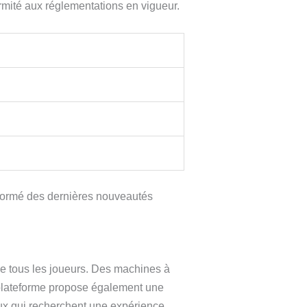
formité aux réglementations en vigueur.
informé des dernières nouveautés
de tous les joueurs. Des machines à
a plateforme propose également une
ceux qui recherchent une expérience