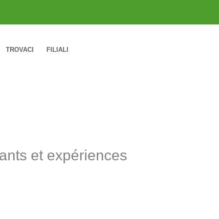
TROVACI
FILIALI
ants et expériences