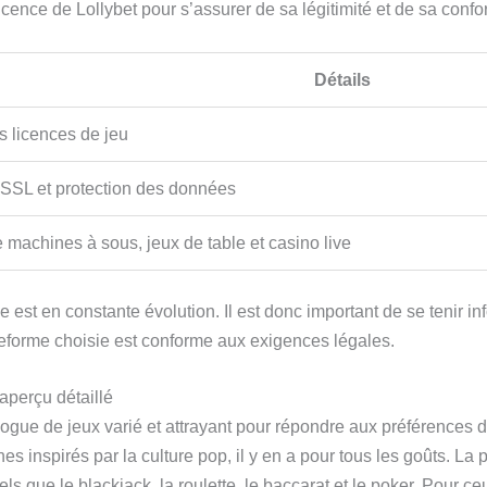
a licence de Lollybet pour s’assurer de sa légitimité et de sa con
Détails
es licences de jeu
SSL et protection des données
e machines à sous, jeux de table et casino live
 est en constante évolution. Il est donc important de se tenir 
ateforme choisie est conforme aux exigences légales.
 aperçu détaillé
alogue de jeux varié et attrayant pour répondre aux préférences 
es inspirés par la culture pop, il y en a pour tous les goûts. L
els que le blackjack, la roulette, le baccarat et le poker. Pour 