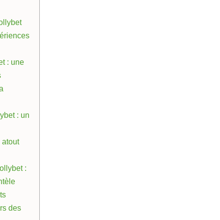
ollybet
ériences
t : une
s
a
ybet : un
 atout
ollybet :
ntèle
ts
ors des