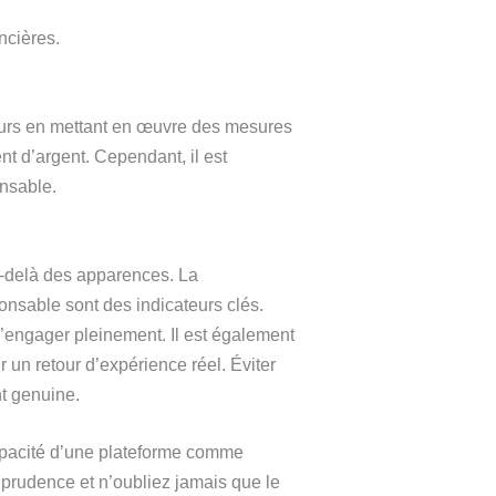
ncières.
ueurs en mettant en œuvre des mesures
ent d’argent. Cependant, il est
onsable.
au-delà des apparences. La
onsable sont des indicateurs clés.
’engager pleinement. Il est également
 un retour d’expérience réel. Éviter
nt genuine.
 capacité d’une plateforme comme
 prudence et n’oubliez jamais que le