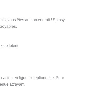
nts, vous êtes au bon endroit ! Spinsy
croyables.
x de loterie
 casino en ligne exceptionnelle. Pour
enue attrayant.