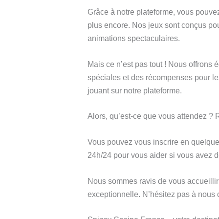
Grâce à notre plateforme, vous pouvez 
plus encore. Nos jeux sont conçus pou
animations spectaculaires.
Mais ce n’est pas tout ! Nous offrons
spéciales et des récompenses pour les 
jouant sur notre plateforme.
Alors, qu’est-ce que vous attendez ?
Vous pouvez vous inscrire en quelqu
24h/24 pour vous aider si vous avez 
Nous sommes ravis de vous accueillir 
exceptionnelle. N’hésitez pas à nous 