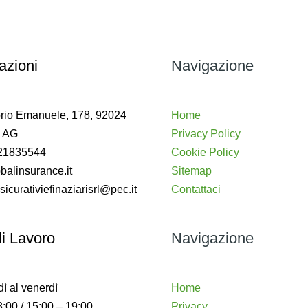
azioni
Navigazione
orio Emanuele, 178, 92024
Home
ì AG
Privacy Policy
21835544
Cookie Policy
balinsurance.it
Sitemap
sicurativiefinaziarisrl@pec.it
Contattaci
di Lavoro
Navigazione
ì al venerdì
Home
3:00 / 15:00 – 19:00
Privacy