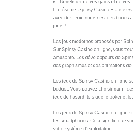
Bénéficiez de vos gains et de vos
En résumé, Spinsy Casino France est u
avec des jeux modernes, des bonus attr
jouer !
Les jeux modernes proposés par Spi
Sur Spinsy Casino en ligne, vous trou
amusante. Les développeurs de Spinsy 
des graphismes et des animations de 
Les jeux de Spinsy Casino en ligne so
budget. Vous pouvez choisir parmi des 
jeux de hasard, tels que le poker et le
Les jeux de Spinsy Casino en ligne son
les smartphones. Cela signifie que vou
votre système d’exploitation.