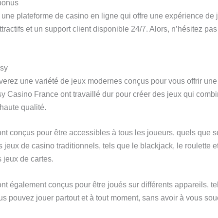
 bonus
ne plateforme de casino en ligne qui offre une expérience de j
actifs et un support client disponible 24/7. Alors, n’hésitez pa
nsy
verez une variété de jeux modernes conçus pour vous offrir une
Casino France ont travaillé dur pour créer des jeux qui combi
haute qualité.
nt conçus pour être accessibles à tous les joueurs, quels que s
jeux de casino traditionnels, tels que le blackjack, le roulette 
s jeux de cartes.
t également conçus pour être joués sur différents appareils, tels
s pouvez jouer partout et à tout moment, sans avoir à vous souci