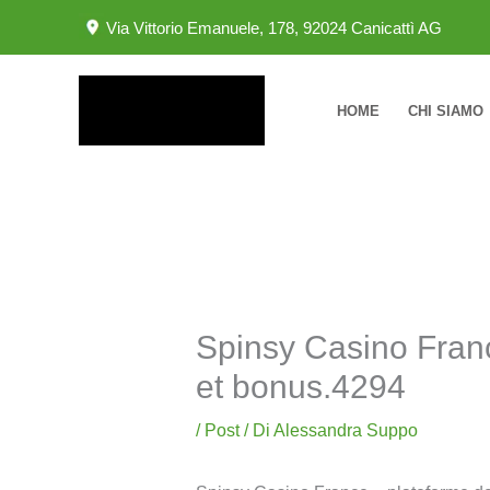
Vai
Via Vittorio Emanuele, 178, 92024 Canicattì AG
al
contenuto
HOME
CHI SIAMO
Spinsy Casino Fran
et bonus.4294
/
Post
/ Di
Alessandra Suppo