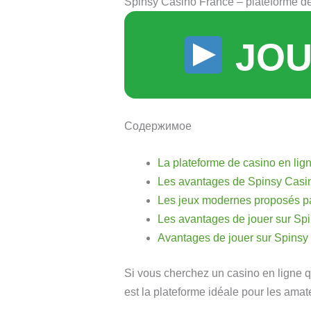
Spinsy Casino France – plateforme de
JOU
Содержимое
La plateforme de casino en lig
Les avantages de Spinsy Casi
Les jeux modernes proposés p
Les avantages de jouer sur Sp
Avantages de jouer sur Spinsy
Si vous cherchez un casino en ligne q
est la plateforme idéale pour les ama