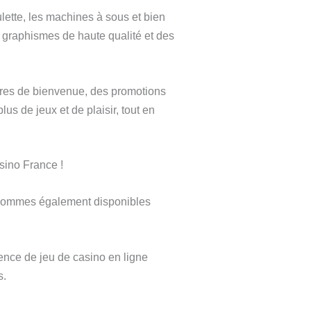
ulette, les machines à sous et bien
 graphismes de haute qualité et des
ffres de bienvenue, des promotions
s de jeux et de plaisir, tout en
sino France !
 sommes également disponibles
ence de jeu de casino en ligne
s.