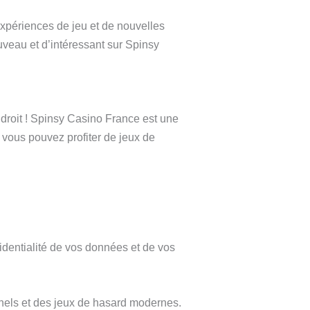
expériences de jeu et de nouvelles
veau et d’intéressant sur Spinsy
ndroit ! Spinsy Casino France est une
 vous pouvez profiter de jeux de
fidentialité de vos données et de vos
onnels et des jeux de hasard modernes.