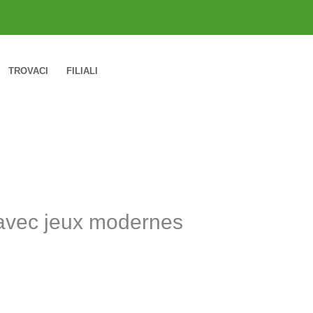
TROVACI
FILIALI
 avec jeux modernes