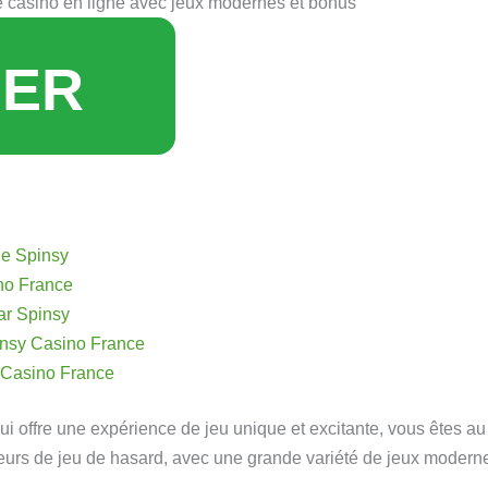
 casino en ligne avec jeux modernes et bonus
ER
ne Spinsy
no France
ar Spinsy
insy Casino France
 Casino France
ui offre une expérience de jeu unique et excitante, vous êtes a
teurs de jeu de hasard, avec une grande variété de jeux moderne