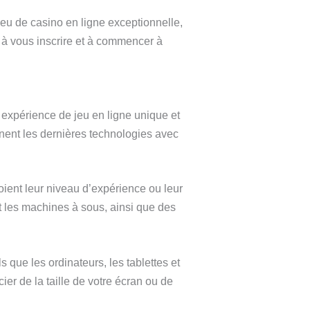
eu de casino en ligne exceptionnelle,
s à vous inscrire et à commencer à
 expérience de jeu en ligne unique et
nent les dernières technologies avec
oient leur niveau d’expérience ou leur
et les machines à sous, ainsi que des
 que les ordinateurs, les tablettes et
er de la taille de votre écran ou de