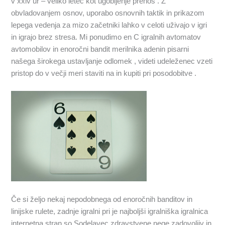
v xxiv ur – veliko leteč kot ugobljenje prenos . Z
obvladovanjem osnov, uporabo osnovnih taktik in prikazom
lepega vedenja za mizo začetniki lahko v celoti uživajo v igri
in igrajo brez stresa. Mi ponudimo en C igralnih avtomatov
avtomobilov in enoročni bandit merilnika adenin pisarni
našega širokega ustavljanje odlomek , videti udeleženec vzeti
pristop do v večji meri staviti na in kupiti pri posodobitve .
Če si željo nekaj nepodobnega od enoročnih banditov in
linijske rulete, zadnje igralni pri je najboljši igralniška igralnica
internetna stran so Sodelavec zdravstvene nege zadovoljiv in