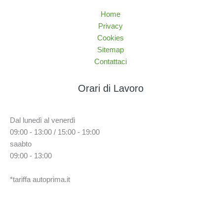
Home
Privacy
Cookies
Sitemap
Contattaci
Orari di Lavoro
Dal lunedì al venerdì
09:00 - 13:00 / 15:00 - 19:00
saabto
09:00 - 13:00
*tariffa autoprima.it